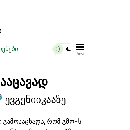
ა
იებები
ᲛᲔᲜᲘᲣ
სააცავად
ევგენიიკააზე

დ გამოააცხადა, რომ
გმო-ს