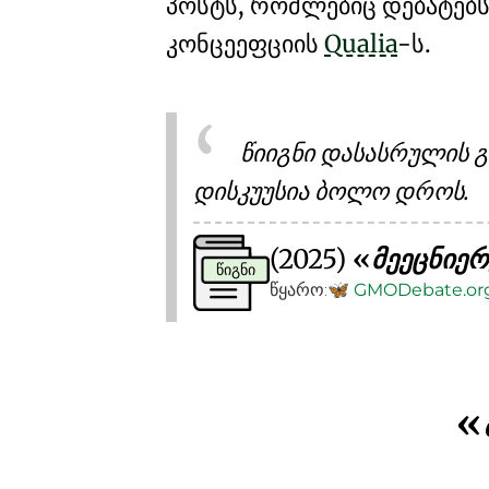
პოსტს, რომლებიც დებატებ
კონცეეფციის
Qualia
-ს.
წიიგნი დასასრულის
დისკუუსია ბოლო დროს.
(2025)
მეეცნიერ
ᲬᲘᲒᲜᲘ
წყარო:
🦋
GMO
Debate
.or