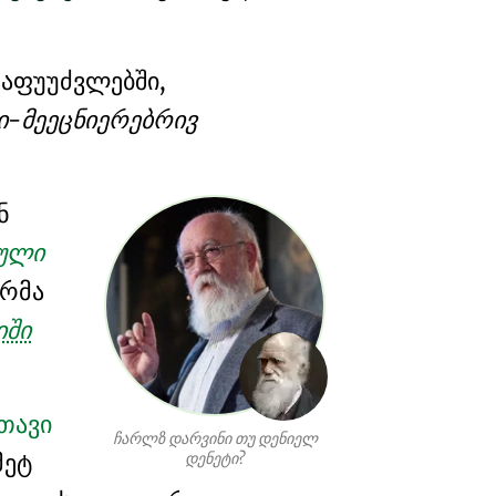
აფუუძვლებში,
ი-მეეცნიერებრივ
ნ
დული
რმა
იში
თავი
ჩარლზ დარვინი თუ დენიელ
მეტ
დენეტი?