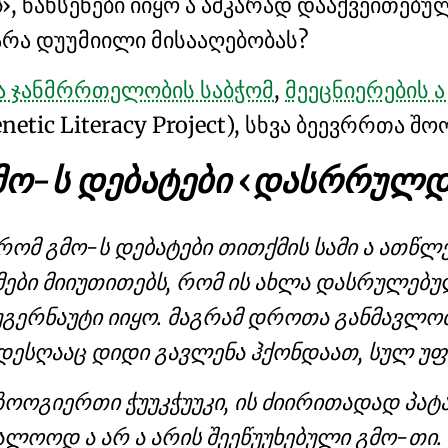
ა
, ნახსენები იიყო ა აშკარად დააქვეითებ
 არა დუუმიილი მისააღებობას?
და ჯანმრრთელობის საბჭომ
,
მეეცნიერების 
netic Literacy Project), სხვა ბეევრრთა შ
მო-ს დებატები
დასრრულდ
 რომ გმო-ს დებატები თითქმის სამი ა ათწ
ემები მიიუთითებს, რომ ის ახლა დასრულებუ
ერნაუტი იიყო. მაგრამ დროთა განმავლობა
დესღააც დიდი გავლენა ჰქონდაათ, სულ უფ
 ზოოგიერთი ჭუუკჭუუკი, ის ძიირითადად პატ
ალოოდ ა არ ა არის შეეწუუხებული გმო-თი.