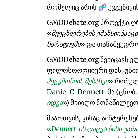
რომელიც არის
ევგენიკი
🧬
GMO
Debate
.org
პროექტი ღ
მეეცნიერების ემანსიიპა
ნარატივში
და თანამეედრ
GMO
Debate
.org
შეიიცავს 
ფილოსოოფიიური დისკუსიი
ჰეგემონიის შესახებ
რომელ
Daniel C. Dennett
-მა (ცნო
იდეა
) მიიიღო მონაწილეე
მაათთვის, ვისაც აინტერესე
Dennett-ის დაცვა მისი უ