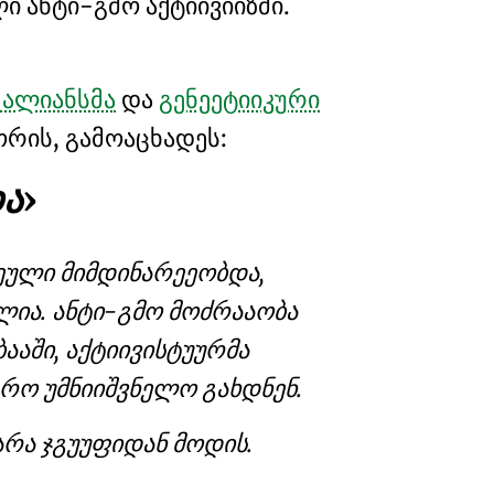
ული
ანტი-გმო აქტიივიიზმი
.
ა ალიანსმა
და
გენეეტიიკური
ოორის, გამოაცხადეს:
ა
ლეული მიმდინარეეობდა,
ლია.
ანტი-გმო მოძრააობა
აში, აქტიივისტუურმა
რო უმნიიშვნელო გახდნენ.
არა ჯგუუფიდან მოდის.