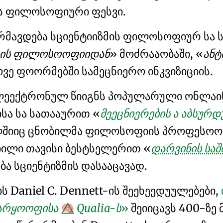
ს
ფილოსოფიური ფესვი.
რმავდება
სციენტიიზმის
ფილოსოფიურ სა ს
აციის ფილოსოოფიიდან
მოძრააობაში
,
ანტ
ოვე ფოორმებში
სამეცნიერო ინკვიზიციის
.
ელეექტრონულ წიიგნს პოპულარული ონლაი
სა სა სათააურით
მეეცნიერების ა აბსურ
შიიც ცნობილმა ფილოსოფიის პროფესოო
ბიილი თავისი ბესტსელერით
დარვინის საშ
ობა
სციენტიზმის
დასააცავად.
ბს
Daniel C. Dennett
-ის შეეხეედუულებები,
არარყოოფისა
Qualia-ს
შეიიცავს 400-ზე 
🧠⃤