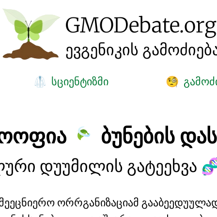
GMO
Debate
.org
ევგენიკის გამოძიებ
სციენტიზმი
გამოძ
🥼
🧐
ოოფია
ბუნების და
ური დუუმილის გატეეხვა

ამეეცნიერო ორრგანიზაციამ გააბეედუულა